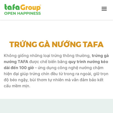
Tafa Việt
TRANG CHỦ
GIỚI THIỆU
TRỨNG GÀ NƯỚNG TAFA
SẢN PHẨM
TUYỂN DỤNG
Không giống những loại trứng thông thường,
trứng gà
nướng TAFA
được chế biến bằng
quy trình nướng kéo
TIN TỨC
dài đến 100 giờ
– ứng dụng công nghệ nướng chậm
LIÊN HỆ
hiện đại giúp trứng chín đều từ trong ra ngoài, giữ trọn
độ béo ngậy, bùi thơm tự nhiên mà vẫn đảm bảo kết
cấu mềm mịn.