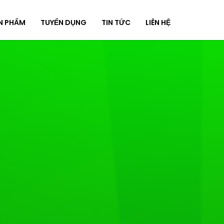
N PHẨM
TUYỂN DỤNG
TIN TỨC
LIÊN HỆ